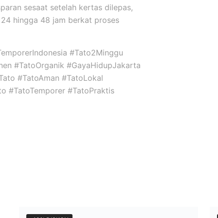
sparan sesaat setelah kertas dilepas,
24 hingga 48 jam berkat proses
TemporerIndonesia #Tato2Minggu
nen #TatoOrganik #GayaHidupJakarta
niTato #TatoAman #TatoLokal
ato #TatoTemporer #TatoPraktis