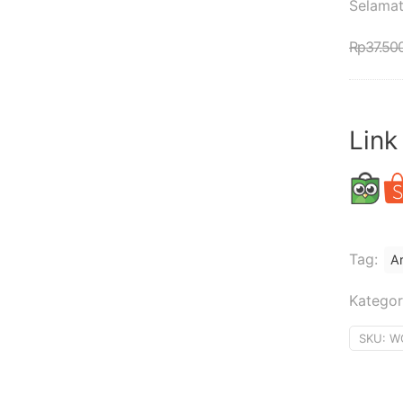
Selamat
Rp
37.50
Link
Tag:
Ar
Kategor
SKU:
W