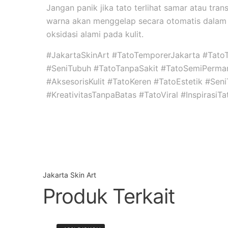
Jangan panik jika tato terlihat samar atau tran
warna akan menggelap secara otomatis dalam 
oksidasi alami pada kulit.
#JakartaSkinArt #TatoTemporerJakarta #Tato
#SeniTubuh #TatoTanpaSakit #TatoSemiPerma
#AksesorisKulit #TatoKeren #TatoEstetik #Se
#KreativitasTanpaBatas #TatoViral #InspirasiT
Jakarta Skin Art
Produk Terkait