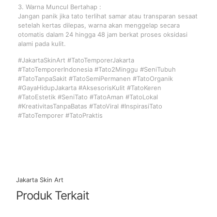
3. Warna Muncul Bertahap :
Jangan panik jika tato terlihat samar atau transparan sesaat
setelah kertas dilepas, warna akan menggelap secara
otomatis dalam 24 hingga 48 jam berkat proses oksidasi
alami pada kulit.
#JakartaSkinArt #TatoTemporerJakarta
#TatoTemporerIndonesia #Tato2Minggu #SeniTubuh
#TatoTanpaSakit #TatoSemiPermanen #TatoOrganik
#GayaHidupJakarta #AksesorisKulit #TatoKeren
#TatoEstetik #SeniTato #TatoAman #TatoLokal
#KreativitasTanpaBatas #TatoViral #InspirasiTato
#TatoTemporer #TatoPraktis
Jakarta Skin Art
Produk Terkait