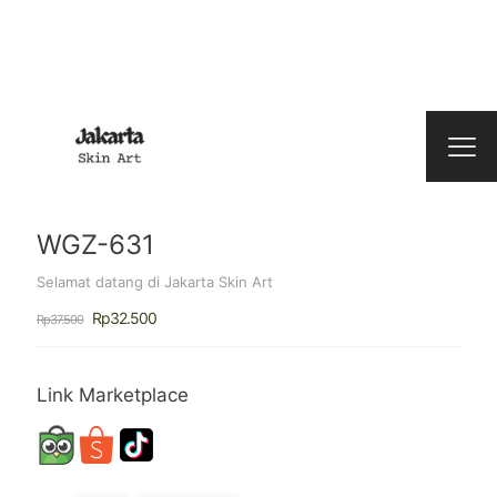
WGZ-631
Selamat datang di Jakarta Skin Art
Harga
Harga
Rp
32.500
Rp
37.500
aslinya
saat
adalah:
ini
Rp37.500.
adalah:
Rp32.500.
Link Marketplace