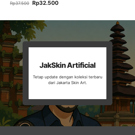
Harga
Harga
Rp
32.500
Rp
37.500
aslinya
saat
adalah:
ini
Rp37.500.
adalah:
Rp32.500.
JakSkin Artificial
Tetap update dengan koleksi terbaru
dari Jakarta Skin Art.