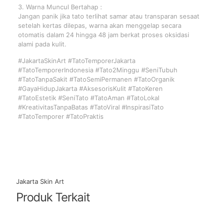
3. Warna Muncul Bertahap :
Jangan panik jika tato terlihat samar atau transparan sesaat
setelah kertas dilepas, warna akan menggelap secara
otomatis dalam 24 hingga 48 jam berkat proses oksidasi
alami pada kulit.
#JakartaSkinArt #TatoTemporerJakarta
#TatoTemporerIndonesia #Tato2Minggu #SeniTubuh
#TatoTanpaSakit #TatoSemiPermanen #TatoOrganik
#GayaHidupJakarta #AksesorisKulit #TatoKeren
#TatoEstetik #SeniTato #TatoAman #TatoLokal
#KreativitasTanpaBatas #TatoViral #InspirasiTato
#TatoTemporer #TatoPraktis
Jakarta Skin Art
Produk Terkait