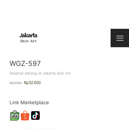
WGZ-597
Selamat datang di Jakarta Skin Art
Harga
Harga
Rp
32.500
Rp
37.500
aslinya
saat
adalah:
ini
Rp37.500.
adalah:
Rp32.500.
Link Marketplace