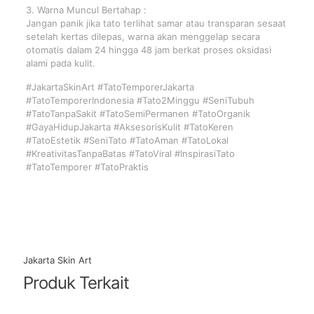
3. Warna Muncul Bertahap :
Jangan panik jika tato terlihat samar atau transparan sesaat
setelah kertas dilepas, warna akan menggelap secara
otomatis dalam 24 hingga 48 jam berkat proses oksidasi
alami pada kulit.
#JakartaSkinArt #TatoTemporerJakarta
#TatoTemporerIndonesia #Tato2Minggu #SeniTubuh
#TatoTanpaSakit #TatoSemiPermanen #TatoOrganik
#GayaHidupJakarta #AksesorisKulit #TatoKeren
#TatoEstetik #SeniTato #TatoAman #TatoLokal
#KreativitasTanpaBatas #TatoViral #InspirasiTato
#TatoTemporer #TatoPraktis
Jakarta Skin Art
Produk Terkait