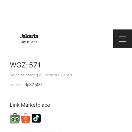
WGZ-571
Selamat datang di Jakarta Skin Art
Harga
Harga
Rp
32.500
Rp
37.500
aslinya
saat
adalah:
ini
Rp37.500.
adalah:
Rp32.500.
Link Marketplace