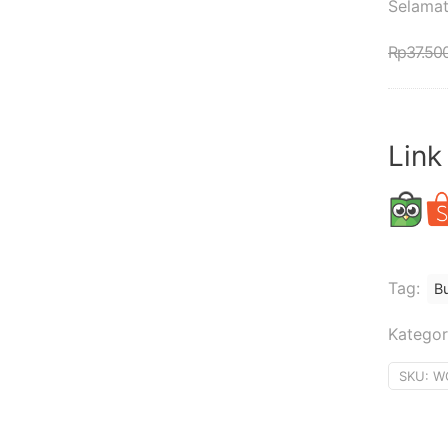
Selamat
Rp
37.50
Link
Tag:
B
Kategor
SKU:
W