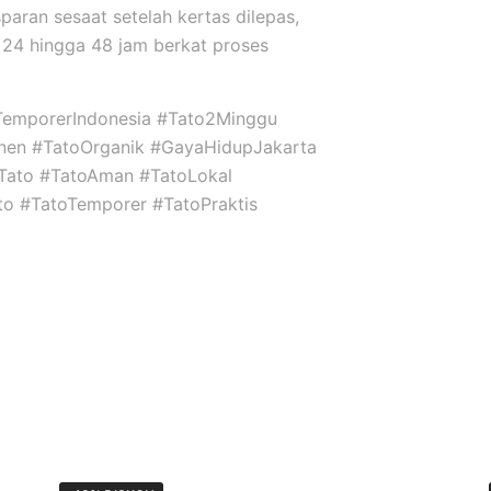
sparan sesaat setelah kertas dilepas,
24 hingga 48 jam berkat proses
TemporerIndonesia #Tato2Minggu
nen #TatoOrganik #GayaHidupJakarta
niTato #TatoAman #TatoLokal
ato #TatoTemporer #TatoPraktis