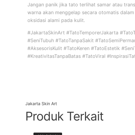
Jangan panik jika tato terlihat samar atau tran
warna akan menggelap secara otomatis dalam 
oksidasi alami pada kulit.
#JakartaSkinArt #TatoTemporerJakarta #Tato
#SeniTubuh #TatoTanpaSakit #TatoSemiPerma
#AksesorisKulit #TatoKeren #TatoEstetik #Se
#KreativitasTanpaBatas #TatoViral #InspirasiT
Jakarta Skin Art
Produk Terkait