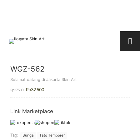
WGZ-562
Selamat datang di Jakarta Skin Art
Harga
Harga
Rp
32.500
Rp
37.500
aslinya
saat
adalah:
ini
Rp37.500.
adalah:
Rp32.500.
Link Marketplace
Tag:
Bunga
Tato Temporer