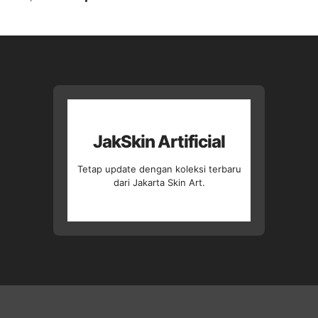
aslinya
saat
adalah:
ini
Rp37.500.
adalah:
Rp32.500.
JakSkin Artificial
Tetap update dengan koleksi terbaru
dari Jakarta Skin Art.