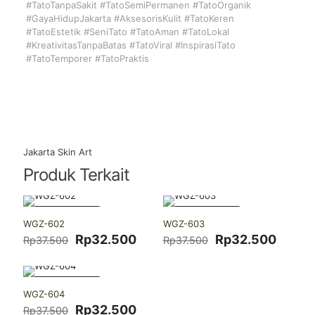
#TatoTanpaSakit #TatoSemiPermanen #TatoOrganik
#GayaHidupJakarta #AksesorisKulit #TatoKeren
#TatoEstetik #SeniTato #TatoAman #TatoLokal
#KreativitasTanpaBatas #TatoViral #InspirasiTato
#TatoTemporer #TatoPraktis
Jakarta Skin Art
Produk Terkait
-13% DISKON
-13% DISKON
WGZ-602
WGZ-603
Harga
Harga
Harga
Harga
Rp
32.500
Rp
32.500
Rp
37.500
Rp
37.500
aslinya
saat
aslinya
saat
adalah:
ini
adalah:
ini
Rp37.500.
adalah:
Rp37.500.
adalah
-13% DISKON
Rp32.500.
Rp32.
WGZ-604
Harga
Harga
Rp
32.500
Rp
37.500