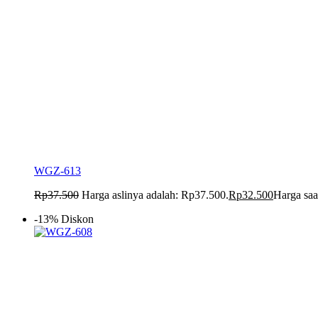
WGZ-613
Rp
37.500
Harga aslinya adalah: Rp37.500.
Rp
32.500
Harga saa
-13% Diskon