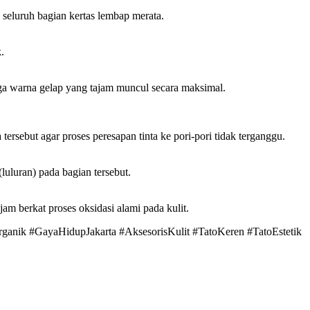
 seluruh bagian kertas lembap merata.
.
gga warna gelap yang tajam muncul secara maksimal.
ersebut agar proses peresapan tinta ke pori-pori tidak terganggu.
luluran) pada bagian tersebut.
jam berkat proses oksidasi alami pada kulit.
anik #GayaHidupJakarta #AksesorisKulit #TatoKeren #TatoEstetik