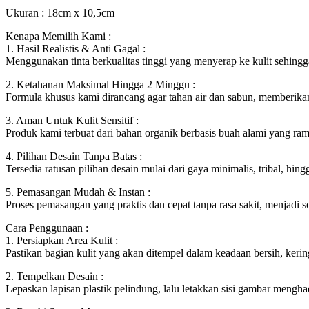
Ukuran : 18cm x 10,5cm
Kenapa Memilih Kami :
1. Hasil Realistis & Anti Gagal :
Menggunakan tinta berkualitas tinggi yang menyerap ke kulit sehingga
2. Ketahanan Maksimal Hingga 2 Minggu :
Formula khusus kami dirancang agar tahan air dan sabun, memberikan 
3. Aman Untuk Kulit Sensitif :
Produk kami terbuat dari bahan organik berbasis buah alami yang rama
4. Pilihan Desain Tanpa Batas :
Tersedia ratusan pilihan desain mulai dari gaya minimalis, tribal, hin
5. Pemasangan Mudah & Instan :
Proses pemasangan yang praktis dan cepat tanpa rasa sakit, menjadi 
Cara Penggunaan :
1. Persiapkan Area Kulit :
Pastikan bagian kulit yang akan ditempel dalam keadaan bersih, keri
2. Tempelkan Desain :
Lepaskan lapisan plastik pelindung, lalu letakkan sisi gambar mengh