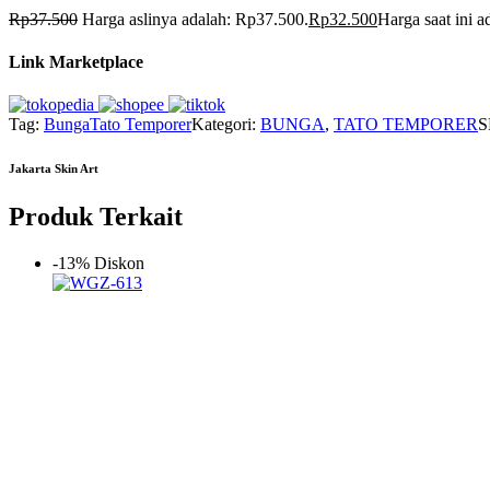
Rp
37.500
Harga aslinya adalah: Rp37.500.
Rp
32.500
Harga saat ini 
Link Marketplace
Tag:
Bunga
Tato Temporer
Kategori:
BUNGA
,
TATO TEMPORER
S
Jakarta Skin Art
Produk Terkait
-13% Diskon