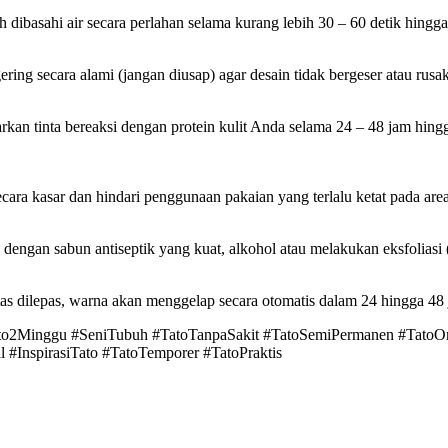
 dibasahi air secara perlahan selama kurang lebih 30 – 60 detik hingga
ering secara alami (jangan diusap) agar desain tidak bergeser atau rusak
arkan tinta bereaksi dengan protein kulit Anda selama 24 – 48 jam hin
ra kasar dan hindari penggunaan pakaian yang terlalu ketat pada area t
engan sabun antiseptik yang kuat, alkohol atau melakukan eksfoliasi (
ertas dilepas, warna akan menggelap secara otomatis dalam 24 hingga 48 
ato2Minggu #SeniTubuh #TatoTanpaSakit #TatoSemiPermanen #TatoOrg
 #InspirasiTato #TatoTemporer #TatoPraktis