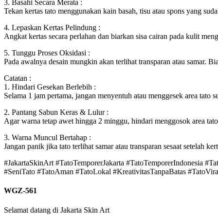
3. Basahi Secara Merata :
Tekan kertas tato menggunakan kain basah, tisu atau spons yang sudah
4. Lepaskan Kertas Pelindung :
Angkat kertas secara perlahan dan biarkan sisa cairan pada kulit meng
5. Tunggu Proses Oksidasi :
Pada awalnya desain mungkin akan terlihat transparan atau samar. Bi
Catatan :
1. Hindari Gesekan Berlebih :
Selama 1 jam pertama, jangan menyentuh atau menggesek area tato seca
2. Pantang Sabun Keras & Lulur :
Agar warna tetap awet hingga 2 minggu, hindari menggosok area tato d
3. Warna Muncul Bertahap :
Jangan panik jika tato terlihat samar atau transparan sesaat setelah k
#JakartaSkinArt #TatoTemporerJakarta #TatoTemporerIndonesia #T
#SeniTato #TatoAman #TatoLokal #KreativitasTanpaBatas #TatoViral
WGZ-561
Selamat datang di Jakarta Skin Art