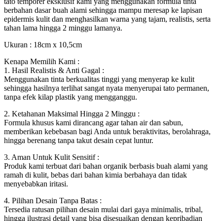
tato temporer eksklusif kami yang menggunakan formula tinta
berbahan dasar buah alami sehingga mampu meresap ke lapisan
epidermis kulit dan menghasilkan warna yang tajam, realistis, serta
tahan lama hingga 2 minggu lamanya.
Ukuran : 18cm x 10,5cm
Kenapa Memilih Kami :
1. Hasil Realistis & Anti Gagal :
Menggunakan tinta berkualitas tinggi yang menyerap ke kulit
sehingga hasilnya terlihat sangat nyata menyerupai tato permanen,
tanpa efek kilap plastik yang mengganggu.
2. Ketahanan Maksimal Hingga 2 Minggu :
Formula khusus kami dirancang agar tahan air dan sabun,
memberikan kebebasan bagi Anda untuk beraktivitas, berolahraga,
hingga berenang tanpa takut desain cepat luntur.
3. Aman Untuk Kulit Sensitif :
Produk kami terbuat dari bahan organik berbasis buah alami yang
ramah di kulit, bebas dari bahan kimia berbahaya dan tidak
menyebabkan iritasi.
4. Pilihan Desain Tanpa Batas :
Tersedia ratusan pilihan desain mulai dari gaya minimalis, tribal,
hingga ilustrasi detail yang bisa disesuaikan dengan kepribadian