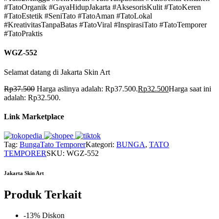
#TatoOrganik #GayaHidupJakarta #AksesorisKulit #TatoKeren
#TatoEstetik #SeniTato #TatoAman #TatoLokal
#KreativitasTanpaBatas #TatoViral #InspirasiTato #TatoTemporer
#TatoPraktis
WGZ-552
Selamat datang di Jakarta Skin Art
Rp
37.500
Harga aslinya adalah: Rp37.500.
Rp
32.500
Harga saat ini
adalah: Rp32.500.
Link Marketplace
Tag:
Bunga
Tato Temporer
Kategori:
BUNGA
,
TATO
TEMPORER
SKU:
WGZ-552
Jakarta Skin Art
Produk Terkait
-13% Diskon