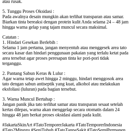
atau rusak.
5. Tunggu Proses Oksidasi :
Pada awalnya desain mungkin akan terlihat transparan atau samar.
Biarkan tinta bereaksi dengan protein kulit Anda selama 24 – 48 jam
hingga warna gelap yang tajam muncul secara maksimal.
Catatan :
1. Hindari Gesekan Berlebih :
Selama 1 jam pertama, jangan menyentuh atau menggesek area tato
secara kasar dan hindari penggunaan pakaian yang terlalu ketat pada
area tersebut agar proses peresapan tinta ke pori-pori tidak
terganggu.
2. Pantang Sabun Keras & Lulur :
Agar warna tetap awet hingga 2 minggu, hindari menggosok area
tato dengan sabun antiseptik yang kuat, alkohol atau melakukan
eksfoliasi (luluran) pada bagian tersebut.
3. Warna Muncul Bertahap :
Jangan panik jika tato terlihat samar atau transparan sesaat setelah
kertas dilepas, warna akan menggelap secara otomatis dalam 24
hingga 48 jam berkat proses oksidasi alami pada kulit.
#JakartaSkinArt #TatoTemporerJakarta #TatoTemporerIndonesia
#Tato2Minggu #SeniTubuh #TatoTanpaSakit #TatoSemiPermanen