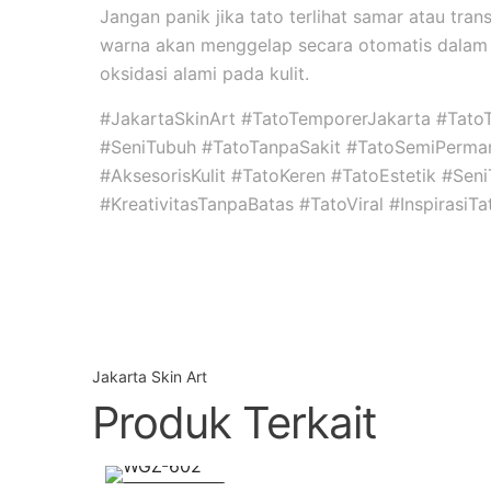
Jangan panik jika tato terlihat samar atau tran
warna akan menggelap secara otomatis dalam 
oksidasi alami pada kulit.
#JakartaSkinArt #TatoTemporerJakarta #Tato
#SeniTubuh #TatoTanpaSakit #TatoSemiPerma
#AksesorisKulit #TatoKeren #TatoEstetik #Se
#KreativitasTanpaBatas #TatoViral #InspirasiT
Jakarta Skin Art
Produk Terkait