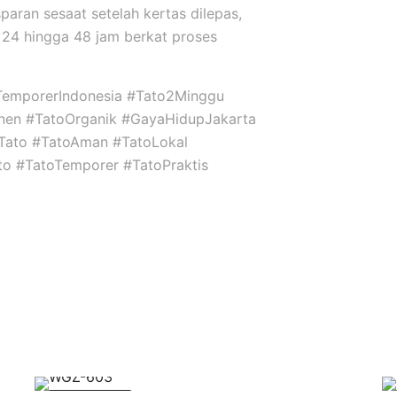
sparan sesaat setelah kertas dilepas,
24 hingga 48 jam berkat proses
TemporerIndonesia #Tato2Minggu
nen #TatoOrganik #GayaHidupJakarta
niTato #TatoAman #TatoLokal
ato #TatoTemporer #TatoPraktis