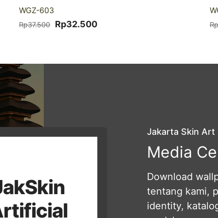
-13% DISKON
WGZ-603
W
Harga
Harga
Rp
32.500
Rp
37.500
R
aslinya
saat
adalah:
ini
Rp37.500.
adalah:
Rp32.500.
Jakarta Skin Art
Media Ce
Download wallpa
JakSkin
tentang kami, 
rtificial
identity, katal