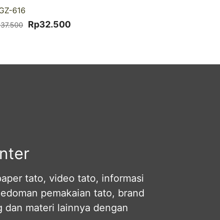
-13% DISKON
GZ-616
Harga
Harga
Rp
32.500
p
37.500
aslinya
saat
adalah:
ini
Rp37.500.
adalah:
Rp32.500.
nter
per tato, video tato, informasi
pedoman pemakaian tato, brand
og dan materi lainnya dengan