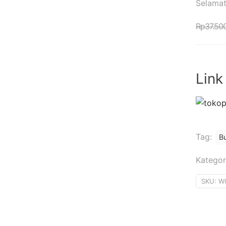
Selamat
Rp
37.50
Link
Tag:
B
Kategor
SKU:
W