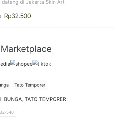
 datang di Jakarta Skin Art
Harga
Harga
Rp
32.500
0
aslinya
saat
adalah:
ini
Rp37.500.
adalah:
Rp32.500.
 Marketplace
unga
Tato Temporer
i:
BUNGA
,
TATO TEMPORER
GZ-546