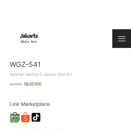
WGZ-541
Selamat datang di Jakarta Skin Art
Harga
Harga
Rp
32.500
Rp
37.500
aslinya
saat
adalah:
ini
Rp37.500.
adalah:
Rp32.500.
Link Marketplace