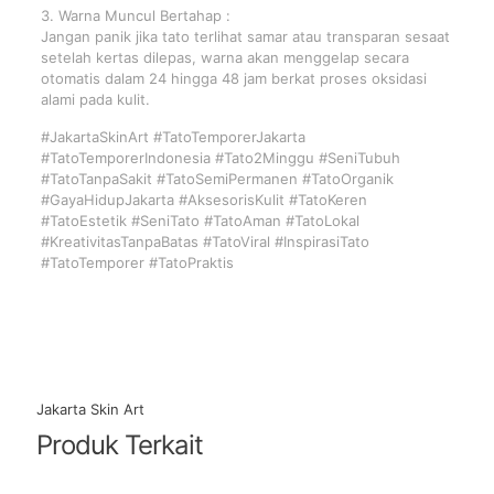
3. Warna Muncul Bertahap :
Jangan panik jika tato terlihat samar atau transparan sesaat
setelah kertas dilepas, warna akan menggelap secara
otomatis dalam 24 hingga 48 jam berkat proses oksidasi
alami pada kulit.
#JakartaSkinArt #TatoTemporerJakarta
#TatoTemporerIndonesia #Tato2Minggu #SeniTubuh
#TatoTanpaSakit #TatoSemiPermanen #TatoOrganik
#GayaHidupJakarta #AksesorisKulit #TatoKeren
#TatoEstetik #SeniTato #TatoAman #TatoLokal
#KreativitasTanpaBatas #TatoViral #InspirasiTato
#TatoTemporer #TatoPraktis
Jakarta Skin Art
Produk Terkait