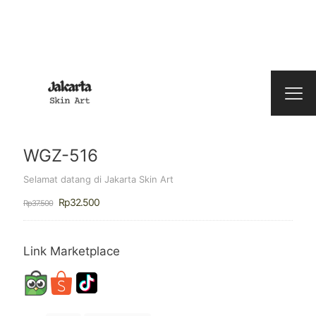
WGZ-516
Selamat datang di Jakarta Skin Art
Harga
Harga
Rp
32.500
Rp
37.500
aslinya
saat
adalah:
ini
Rp37.500.
adalah:
Rp32.500.
Link Marketplace