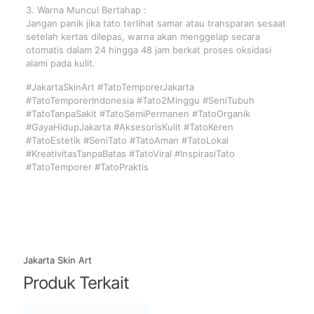
3. Warna Muncul Bertahap :
Jangan panik jika tato terlihat samar atau transparan sesaat
setelah kertas dilepas, warna akan menggelap secara
otomatis dalam 24 hingga 48 jam berkat proses oksidasi
alami pada kulit.
#JakartaSkinArt #TatoTemporerJakarta
#TatoTemporerIndonesia #Tato2Minggu #SeniTubuh
#TatoTanpaSakit #TatoSemiPermanen #TatoOrganik
#GayaHidupJakarta #AksesorisKulit #TatoKeren
#TatoEstetik #SeniTato #TatoAman #TatoLokal
#KreativitasTanpaBatas #TatoViral #InspirasiTato
#TatoTemporer #TatoPraktis
Jakarta Skin Art
Produk Terkait