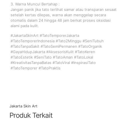
3. Warna Muncul Bertahap :
Jangan panik jika tato terlihat samar atau transparan sesaat
setelah kertas dilepas, warna akan menggelap secara
otomatis dalam 24 hingga 48 jam berkat proses oksidasi
alami pada kulit.
#JakartaSkinArt #TatoTemporerJakarta
#TatoTemporerIndonesia #Tato2Minggu #SeniTubuh
#TatoTanpaSakit #TatoSemiPermanen #TatoOrganik
#GayaHidupJakarta #AksesorisKulit #TatoKeren
#TatoEstetik #SeniTato #TatoAman #TatoLokal
#KreativitasTanpaBatas #TatoViral #InspirasiTato
#TatoTemporer #TatoPraktis
Jakarta Skin Art
Produk Terkait