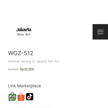
WGZ-512
Selamat datang di Jakarta Skin Art
Harga
Harga
Rp
32.500
Rp
37.500
aslinya
saat
adalah:
ini
Rp37.500.
adalah:
Rp32.500.
Link Marketplace