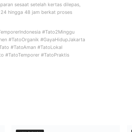
sparan sesaat setelah kertas dilepas,
24 hingga 48 jam berkat proses
TemporerIndonesia #Tato2Minggu
nen #TatoOrganik #GayaHidupJakarta
niTato #TatoAman #TatoLokal
ato #TatoTemporer #TatoPraktis