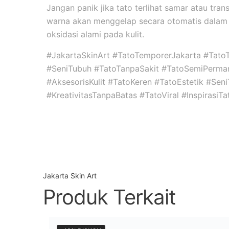
Jangan panik jika tato terlihat samar atau tran
warna akan menggelap secara otomatis dalam 
oksidasi alami pada kulit.
#JakartaSkinArt #TatoTemporerJakarta #Tato
#SeniTubuh #TatoTanpaSakit #TatoSemiPerma
#AksesorisKulit #TatoKeren #TatoEstetik #Se
#KreativitasTanpaBatas #TatoViral #InspirasiT
Jakarta Skin Art
Produk Terkait