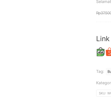
Selamat
Rp
37.50
Link
Tag:
B
Kategor
SKU:
W