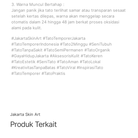
3. Warna Muncul Bertahap :
Jangan panik jika tato terlihat samar atau transparan sesaat
setelah kertas dilepas, warna akan menggelap secara
otomatis dalam 24 hingga 48 jam berkat proses oksidasi
alami pada kulit.
#JakartaSkinArt #TatoTemporerJakarta
#TatoTemporerIndonesia #Tato2Minggu #SeniTubuh
#TatoTanpaSakit #TatoSemiPermanen #TatoOrganik
#GayaHidupJakarta #AksesorisKulit #TatoKeren
#TatoEstetik #SeniTato #TatoAman #TatoLokal
#KreativitasTanpaBatas #TatoViral #InspirasiTato
#TatoTemporer #TatoPraktis
Jakarta Skin Art
Produk Terkait