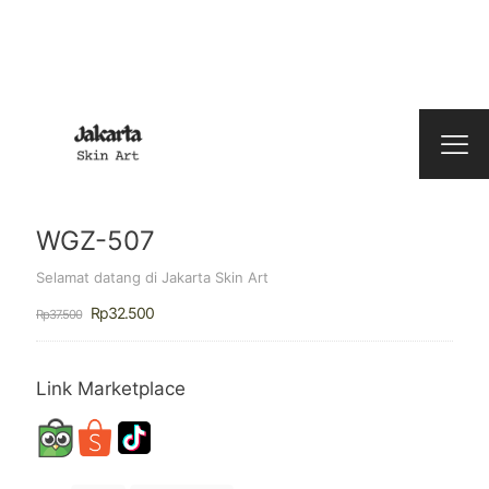
WGZ-507
Selamat datang di Jakarta Skin Art
Harga
Harga
Rp
32.500
Rp
37.500
aslinya
saat
adalah:
ini
Rp37.500.
adalah:
Rp32.500.
Link Marketplace