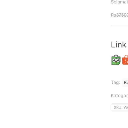
Selamat
Rp
37.50
Link
Tag:
B
Kategor
SKU:
W