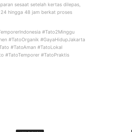
sparan sesaat setelah kertas dilepas,
24 hingga 48 jam berkat proses
TemporerIndonesia #Tato2Minggu
nen #TatoOrganik #GayaHidupJakarta
niTato #TatoAman #TatoLokal
ato #TatoTemporer #TatoPraktis