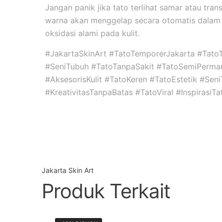
Jangan panik jika tato terlihat samar atau tran
warna akan menggelap secara otomatis dalam 
oksidasi alami pada kulit.
#JakartaSkinArt #TatoTemporerJakarta #Tato
#SeniTubuh #TatoTanpaSakit #TatoSemiPerma
#AksesorisKulit #TatoKeren #TatoEstetik #Se
#KreativitasTanpaBatas #TatoViral #InspirasiT
Jakarta Skin Art
Produk Terkait