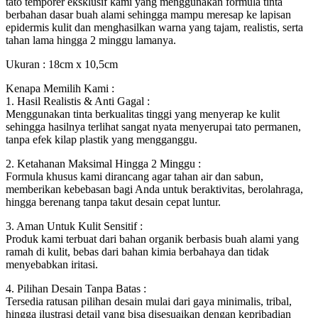
tato temporer eksklusif kami yang menggunakan formula tinta
berbahan dasar buah alami sehingga mampu meresap ke lapisan
epidermis kulit dan menghasilkan warna yang tajam, realistis, serta
tahan lama hingga 2 minggu lamanya.
Ukuran : 18cm x 10,5cm
Kenapa Memilih Kami :
1. Hasil Realistis & Anti Gagal :
Menggunakan tinta berkualitas tinggi yang menyerap ke kulit
sehingga hasilnya terlihat sangat nyata menyerupai tato permanen,
tanpa efek kilap plastik yang mengganggu.
2. Ketahanan Maksimal Hingga 2 Minggu :
Formula khusus kami dirancang agar tahan air dan sabun,
memberikan kebebasan bagi Anda untuk beraktivitas, berolahraga,
hingga berenang tanpa takut desain cepat luntur.
3. Aman Untuk Kulit Sensitif :
Produk kami terbuat dari bahan organik berbasis buah alami yang
ramah di kulit, bebas dari bahan kimia berbahaya dan tidak
menyebabkan iritasi.
4. Pilihan Desain Tanpa Batas :
Tersedia ratusan pilihan desain mulai dari gaya minimalis, tribal,
hingga ilustrasi detail yang bisa disesuaikan dengan kepribadian