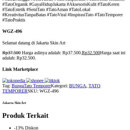
#TatoOrganik #GayaHidupJakarta #AksesorisKulit #TatoKeren
#TatoEstetik #SeniTato #TatoAman #TatoLokal
#KreativitasTanpaBatas #TatoViral #InspirasiTato #TatoTemporer
#TatoPraktis
WGZ-496
Selamat datang di Jakarta Skin Art
Rp
37.500
Harga aslinya adalah: Rp37.500.
Rp
32.500
Harga saat ini
adalah: Rp32.500.
Link Marketplace
Tag:
Bunga
Tato Temporer
Kategori:
BUNGA
,
TATO
TEMPORER
SKU:
WGZ-496
Jakarta Skin Art
Produk Terkait
-13% Diskon