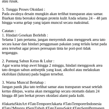
atau rusak.
5. Tunggu Proses Oksidasi :
Pada awalnya desain mungkin akan terlihat transparan atau samar.
Biarkan tinta bereaksi dengan protein kulit Anda selama 24 – 48 jam
hingga warna gelap yang tajam muncul secara maksimal.
Catatan :
1. Hindari Gesekan Berlebih :
Selama 1 jam pertama, jangan menyentuh atau menggesek area tato
secara kasar dan hindari penggunaan pakaian yang terlalu ketat pada
area tersebut agar proses peresapan tinta ke pori-pori tidak
terganggu.
2. Pantang Sabun Keras & Lulur :
Agar warna tetap awet hingga 2 minggu, hindari menggosok area
tato dengan sabun antiseptik yang kuat, alkohol atau melakukan
eksfoliasi (luluran) pada bagian tersebut.
3. Warna Muncul Bertahap :
Jangan panik jika tato terlihat samar atau transparan sesaat setelah
kertas dilepas, warna akan menggelap secara otomatis dalam 24
hingga 48 jam berkat proses oksidasi alami pada kulit.
#JakartaSkinArt #TatoTemporerJakarta #TatoTemporerIndonesia
#Tato2Minggu #SeniTubuh #TatoTanpaSakit #TatoSemiPermanen