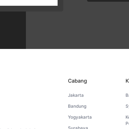
Cabang
K
Jakarta
B
Bandung
S
Yogyakarta
K
P
Surabaya