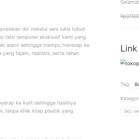
Selamat
Rp
37.50
esikan diri melalui seni lukis tubuh
i tato temporer eksklusif kami yang
uah alami sehingga mampu meresap ke
Link
yang tajam, realistis, serta tahan
Tag:
B
Kategor
yerap ke kulit sehingga hasilnya
, tanpa efek kilap plastik yang
SKU:
W