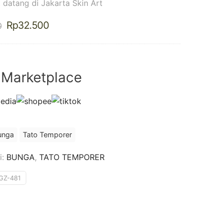
 datang di Jakarta Skin Art
Harga
Harga
Rp
32.500
0
aslinya
saat
adalah:
ini
Rp37.500.
adalah:
Rp32.500.
 Marketplace
unga
Tato Temporer
i:
BUNGA
,
TATO TEMPORER
GZ-481