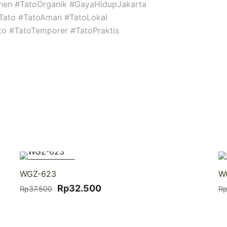
nen #TatoOrganik #GayaHidupJakarta
niTato #TatoAman #TatoLokal
ato #TatoTemporer #TatoPraktis
-13% DISKON
WGZ-623
W
Harga
Harga
Rp
32.500
Rp
37.500
R
aslinya
saat
adalah:
ini