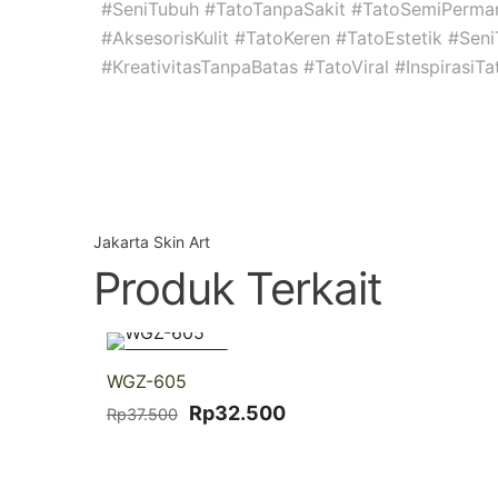
#SeniTubuh #TatoTanpaSakit #TatoSemiPerma
#AksesorisKulit #TatoKeren #TatoEstetik #Se
#KreativitasTanpaBatas #TatoViral #InspirasiT
Jakarta Skin Art
Produk Terkait
-13% DISKON
WGZ-605
Harga
Harga
Rp
32.500
Rp
37.500
aslinya
saat
adalah:
ini