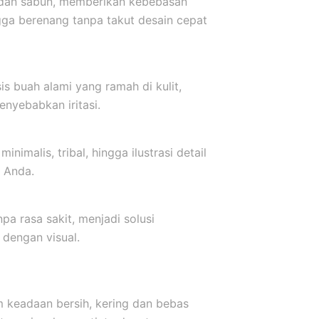
r dan sabun, memberikan kebebasan
ngga berenang tanpa takut desain cepat
s buah alami yang ramah di kulit,
nyebabkan iritasi.
inimalis, tribal, hingga ilustrasi detail
 Anda.
a rasa sakit, menjadi solusi
dengan visual.
m keadaan bersih, kering dan bebas