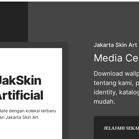
Rp37.500.
adalah:
Rp32.500.
Jakarta Skin Art
Media Ce
Download wallpa
JakSkin
tentang kami, 
rtificial
identity, katal
mudah.
ate dengan koleksi terbaru
ari Jakarta Skin Art.
JELAJAHI SEK