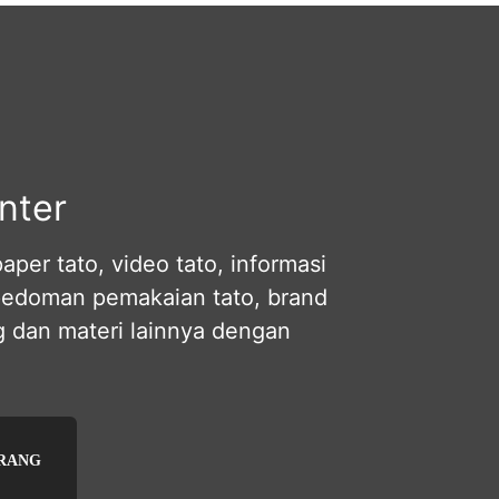
Rp37.500.
adalah:
Rp32.500.
nter
per tato, video tato, informasi
pedoman pemakaian tato, brand
og dan materi lainnya dengan
ARANG