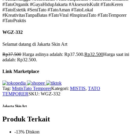
#TatoOrganik #GayaHidupJakarta #AksesorisKulit #TatoKeren
#TatoEstetik #SeniTato #TatoAman #TatoLokal
#KreativitasTanpaBatas #TatoViral #InspirasiTato #TatoTemporer
#TatoPraktis
WGZ-332
Selamat datang di Jakarta Skin Art
Rp
37.500
Harga aslinya adalah: Rp37.500.
Rp
32.500
Harga saat ini
adalah: Rp32.500.
Link Marketplace
Tag:
Mistis
Tato Temporer
Kategori:
MISTIS
,
TATO
TEMPORER
SKU:
WGZ-332
Jakarta Skin Art
Produk Terkait
-13% Diskon