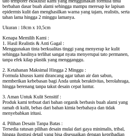
tato temporer eksklusif kami yang menggunakan formula tinta
berbahan dasar buah alami sehingga mampu meresap ke lapisan
epidermis kulit dan menghasilkan warna yang tajam, realistis, serta
tahan lama hingga 2 minggu lamanya.
Ukuran : 18cm x 10,5cm
Kenapa Memilih Kami :
1. Hasil Realistis & Anti Gagal :
Menggunakan tinta berkualitas tinggi yang menyerap ke kulit
sehingga hasilnya terlihat sangat nyata menyerupai tato permanen,
tanpa efek kilap plastik yang mengganggu.
2. Ketahanan Maksimal Hingga 2 Minggu :
Formula khusus kami dirancang agar tahan air dan sabun,
memberikan kebebasan bagi Anda untuk beraktivitas, berolahraga,
hingga berenang tanpa takut desain cepat luntur.
3. Aman Untuk Kulit Sensitif :
Produk kami terbuat dari bahan organik berbasis buah alami yang
ramah di kulit, bebas dari bahan kimia berbahaya dan tidak
menyebabkan iritasi.
4. Pilihan Desain Tanpa Batas :
Tersedia ratusan pilihan desain mulai dari gaya minimalis, tribal,
hingga ilustrasi detail yang bisa disesuaikan dengan kepribadian