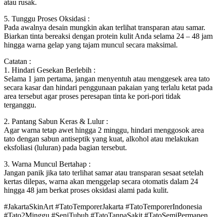
atau rusak.
5. Tunggu Proses Oksidasi :
Pada awalnya desain mungkin akan terlihat transparan atau samar.
Biarkan tinta bereaksi dengan protein kulit Anda selama 24 – 48 jam
hingga warna gelap yang tajam muncul secara maksimal.
Catatan :
1. Hindari Gesekan Berlebih :
Selama 1 jam pertama, jangan menyentuh atau menggesek area tato
secara kasar dan hindari penggunaan pakaian yang terlalu ketat pada
area tersebut agar proses peresapan tinta ke pori-pori tidak
terganggu.
2. Pantang Sabun Keras & Lulur :
Agar warna tetap awet hingga 2 minggu, hindari menggosok area
tato dengan sabun antiseptik yang kuat, alkohol atau melakukan
eksfoliasi (luluran) pada bagian tersebut.
3. Warna Muncul Bertahap :
Jangan panik jika tato terlihat samar atau transparan sesaat setelah
kertas dilepas, warna akan menggelap secara otomatis dalam 24
hingga 48 jam berkat proses oksidasi alami pada kulit.
#JakartaSkinArt #TatoTemporerJakarta #TatoTemporerIndonesia
#Tato2Minggu #SeniTubuh #TatoTanpaSakit #TatoSemiPermanen