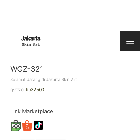
WGZ-321
Selamat datang di Jakarta Skin Art
Harga
Harga
Rp
32.500
Rp
37.500
aslinya
saat
adalah:
ini
Rp37.500.
adalah:
Rp32.500.
Link Marketplace