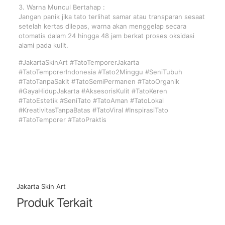
3. Warna Muncul Bertahap :
Jangan panik jika tato terlihat samar atau transparan sesaat
setelah kertas dilepas, warna akan menggelap secara
otomatis dalam 24 hingga 48 jam berkat proses oksidasi
alami pada kulit.
#JakartaSkinArt #TatoTemporerJakarta
#TatoTemporerIndonesia #Tato2Minggu #SeniTubuh
#TatoTanpaSakit #TatoSemiPermanen #TatoOrganik
#GayaHidupJakarta #AksesorisKulit #TatoKeren
#TatoEstetik #SeniTato #TatoAman #TatoLokal
#KreativitasTanpaBatas #TatoViral #InspirasiTato
#TatoTemporer #TatoPraktis
Jakarta Skin Art
Produk Terkait