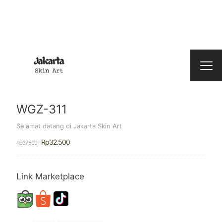
WGZ-311
Selamat datang di Jakarta Skin Art
Harga
Harga
Rp
32.500
Rp
37.500
aslinya
saat
adalah:
ini
Rp37.500.
adalah:
Rp32.500.
Link Marketplace