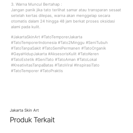
3. Warna Muncul Bertahap :
Jangan panik jika tato terlihat samar atau transparan sesaat
setelah kertas dilepas, warna akan menggelap secara
otomatis dalam 24 hingga 48 jam berkat proses oksidasi
alami pada kulit.
#JakartaSkinArt #TatoTemporerJakarta
#TatoTemporerIndonesia #Tato2Minggu #SeniTubuh
#TatoTanpaSakit #TatoSemiPermanen #TatoOrganik
#GayaHidupJakarta #AksesorisKulit #TatoKeren
#TatoEstetik #SeniTato #TatoAman #TatoLokal
#KreativitasTanpaBatas #TatoViral #InspirasiTato
#TatoTemporer #TatoPraktis
Jakarta Skin Art
Produk Terkait