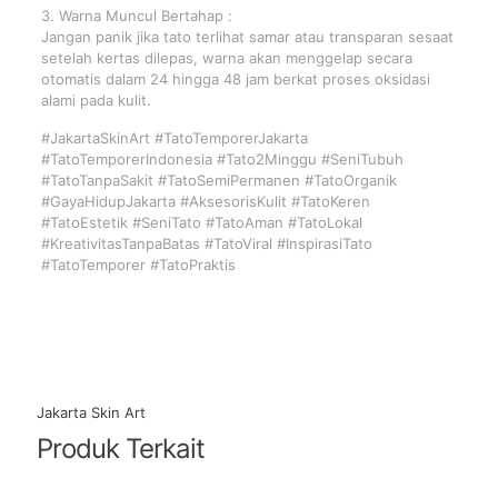
3. Warna Muncul Bertahap :
Jangan panik jika tato terlihat samar atau transparan sesaat
setelah kertas dilepas, warna akan menggelap secara
otomatis dalam 24 hingga 48 jam berkat proses oksidasi
alami pada kulit.
#JakartaSkinArt #TatoTemporerJakarta
#TatoTemporerIndonesia #Tato2Minggu #SeniTubuh
#TatoTanpaSakit #TatoSemiPermanen #TatoOrganik
#GayaHidupJakarta #AksesorisKulit #TatoKeren
#TatoEstetik #SeniTato #TatoAman #TatoLokal
#KreativitasTanpaBatas #TatoViral #InspirasiTato
#TatoTemporer #TatoPraktis
Jakarta Skin Art
Produk Terkait