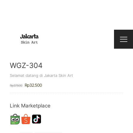
WGZ-304
Selamat datang di Jakarta Skin Art
Harga
Harga
Rp
32.500
Rp
37.500
aslinya
saat
adalah:
ini
Rp37.500.
adalah:
Rp32.500.
Link Marketplace