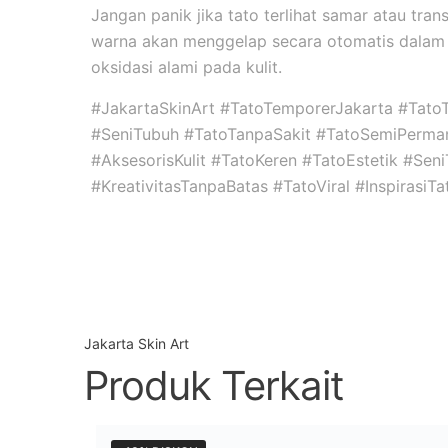
Jangan panik jika tato terlihat samar atau tran
warna akan menggelap secara otomatis dalam 
oksidasi alami pada kulit.
#JakartaSkinArt #TatoTemporerJakarta #Tato
#SeniTubuh #TatoTanpaSakit #TatoSemiPerma
#AksesorisKulit #TatoKeren #TatoEstetik #Se
#KreativitasTanpaBatas #TatoViral #InspirasiT
Jakarta Skin Art
Produk Terkait