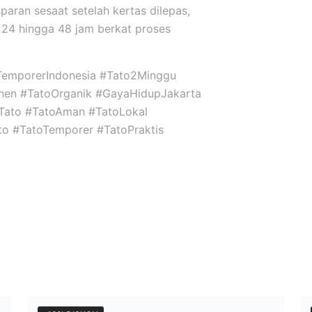
sparan sesaat setelah kertas dilepas,
24 hingga 48 jam berkat proses
TemporerIndonesia #Tato2Minggu
nen #TatoOrganik #GayaHidupJakarta
niTato #TatoAman #TatoLokal
ato #TatoTemporer #TatoPraktis