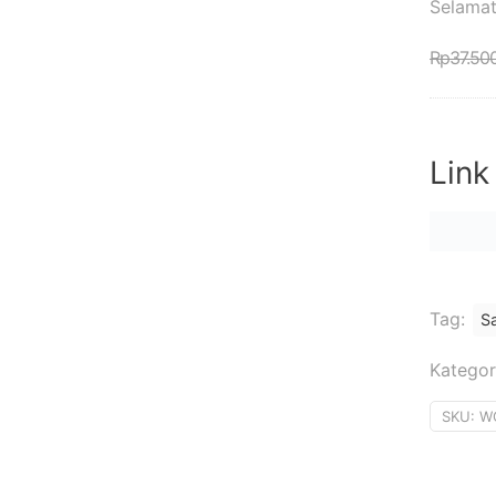
Selamat
Rp
37.50
Link
Tag:
Sa
Kategor
SKU:
W