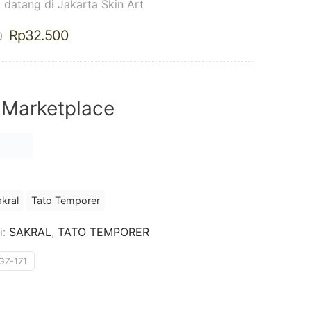
 datang di Jakarta Skin Art
Harga
Harga
Rp
32.500
0
aslinya
saat
adalah:
ini
Rp37.500.
adalah:
Rp32.500.
 Marketplace
kral
Tato Temporer
i:
SAKRAL
,
TATO TEMPORER
GZ-171