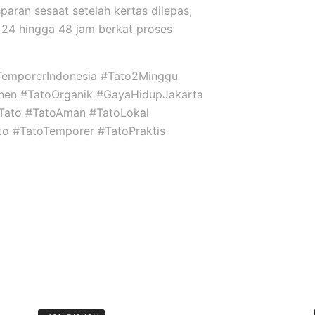
sparan sesaat setelah kertas dilepas,
24 hingga 48 jam berkat proses
TemporerIndonesia #Tato2Minggu
nen #TatoOrganik #GayaHidupJakarta
niTato #TatoAman #TatoLokal
ato #TatoTemporer #TatoPraktis