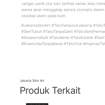
Jangan panik jika tato terlihat samar atau tran
warna akan menggelap secara otomatis dalam 
oksidasi alami pada kulit.
#JakartaSkinArt #TatoTemporerJakarta #Tato
#SeniTubuh #TatoTanpaSakit #TatoSemiPerma
#AksesorisKulit #TatoKeren #TatoEstetik #Se
#KreativitasTanpaBatas #TatoViral #InspirasiT
Jakarta Skin Art
Produk Terkait