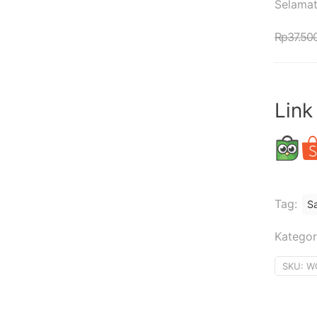
Selamat
Rp
37.50
Link
Tag:
Sa
Kategor
SKU:
W