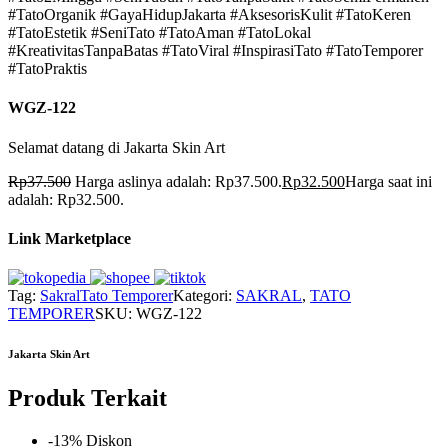
#TatoOrganik #GayaHidupJakarta #AksesorisKulit #TatoKeren
#TatoEstetik #SeniTato #TatoAman #TatoLokal
#KreativitasTanpaBatas #TatoViral #InspirasiTato #TatoTemporer
#TatoPraktis
WGZ-122
Selamat datang di Jakarta Skin Art
Rp
37.500
Harga aslinya adalah: Rp37.500.
Rp
32.500
Harga saat ini
adalah: Rp32.500.
Link Marketplace
Tag:
Sakral
Tato Temporer
Kategori:
SAKRAL
,
TATO
TEMPORER
SKU:
WGZ-122
Jakarta Skin Art
Produk Terkait
-13% Diskon