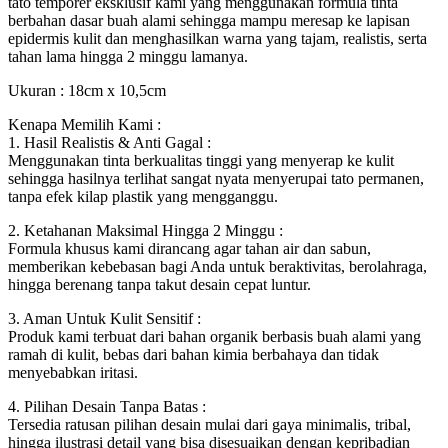
tato temporer eksklusif kami yang menggunakan formula tinta
berbahan dasar buah alami sehingga mampu meresap ke lapisan
epidermis kulit dan menghasilkan warna yang tajam, realistis, serta
tahan lama hingga 2 minggu lamanya.
Ukuran : 18cm x 10,5cm
Kenapa Memilih Kami :
1. Hasil Realistis & Anti Gagal :
Menggunakan tinta berkualitas tinggi yang menyerap ke kulit
sehingga hasilnya terlihat sangat nyata menyerupai tato permanen,
tanpa efek kilap plastik yang mengganggu.
2. Ketahanan Maksimal Hingga 2 Minggu :
Formula khusus kami dirancang agar tahan air dan sabun,
memberikan kebebasan bagi Anda untuk beraktivitas, berolahraga,
hingga berenang tanpa takut desain cepat luntur.
3. Aman Untuk Kulit Sensitif :
Produk kami terbuat dari bahan organik berbasis buah alami yang
ramah di kulit, bebas dari bahan kimia berbahaya dan tidak
menyebabkan iritasi.
4. Pilihan Desain Tanpa Batas :
Tersedia ratusan pilihan desain mulai dari gaya minimalis, tribal,
hingga ilustrasi detail yang bisa disesuaikan dengan kepribadian