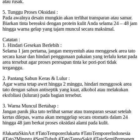
atau rusak.
5. Tunggu Proses Oksidasi :
Pada awalnya desain mungkin akan terlihat transparan atau samar.
Biarkan tinta bereaksi dengan protein kulit Anda selama 24 – 48 jam
hingga warna gelap yang tajam muncul secara maksimal.
Catatan :
1. Hindari Gesekan Berlebih :
Selama 1 jam pertama, jangan menyentuh atau menggesek area tato
secara kasar dan hindari penggunaan pakaian yang terlalu ketat pada
area tersebut agar proses peresapan tinta ke pori-pori tidak
terganggu.
2. Pantang Sabun Keras & Lulur :
Agar warna tetap awet hingga 2 minggu, hindari menggosok area
tato dengan sabun antiseptik yang kuat, alkohol atau melakukan
eksfoliasi (luluran) pada bagian tersebut.
3. Warna Muncul Bertahap :
Jangan panik jika tato terlihat samar atau transparan sesaat setelah
kertas dilepas, warna akan menggelap secara otomatis dalam 24
hingga 48 jam berkat proses oksidasi alami pada kulit.
#JakartaSkinArt #TatoTemporerJakarta #TatoTemporerIndonesia
#Tato2Minggu #SeniTubuh #TatoTanpaSakit #TatoSemiPermanen