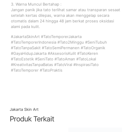
3. Warna Muncul Bertahap :
Jangan panik jika tato terlihat samar atau transparan sesaat
setelah kertas dilepas, warna akan menggelap secara
otomatis dalam 24 hingga 48 jam berkat proses oksidasi
alami pada kulit.
#JakartaSkinArt #TatoTemporerJakarta
#TatoTemporerIndonesia #Tato2Minggu #SeniTubuh
#TatoTanpaSakit #TatoSemiPermanen #TatoOrganik
#GayaHidupJakarta #AksesorisKulit #TatoKeren
#TatoEstetik #SeniTato #TatoAman #TatoLokal
#KreativitasTanpaBatas #TatoViral #InspirasiTato
#TatoTemporer #TatoPraktis
Jakarta Skin Art
Produk Terkait