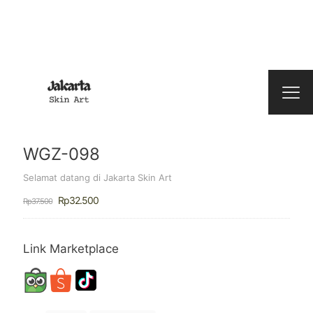
WGZ-098
Selamat datang di Jakarta Skin Art
Harga
Harga
Rp
32.500
Rp
37.500
aslinya
saat
adalah:
ini
Rp37.500.
adalah:
Rp32.500.
Link Marketplace