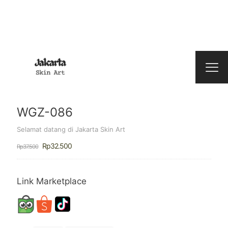
WGZ-086
Selamat datang di Jakarta Skin Art
Harga
Harga
Rp
32.500
Rp
37.500
aslinya
saat
adalah:
ini
Rp37.500.
adalah:
Rp32.500.
Link Marketplace