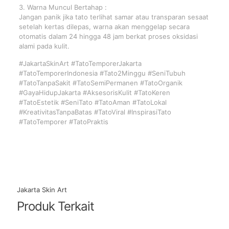
3. Warna Muncul Bertahap :
Jangan panik jika tato terlihat samar atau transparan sesaat
setelah kertas dilepas, warna akan menggelap secara
otomatis dalam 24 hingga 48 jam berkat proses oksidasi
alami pada kulit.
#JakartaSkinArt #TatoTemporerJakarta
#TatoTemporerIndonesia #Tato2Minggu #SeniTubuh
#TatoTanpaSakit #TatoSemiPermanen #TatoOrganik
#GayaHidupJakarta #AksesorisKulit #TatoKeren
#TatoEstetik #SeniTato #TatoAman #TatoLokal
#KreativitasTanpaBatas #TatoViral #InspirasiTato
#TatoTemporer #TatoPraktis
Jakarta Skin Art
Produk Terkait