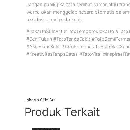
Jangan panik jika tato terlihat samar atau tran
warna akan menggelap secara otomatis dalam 
oksidasi alami pada kulit.
#JakartaSkinArt #TatoTemporerJakarta #Tato
#SeniTubuh #TatoTanpaSakit #TatoSemiPerma
#AksesorisKulit #TatoKeren #TatoEstetik #Se
#KreativitasTanpaBatas #TatoViral #InspirasiT
Jakarta Skin Art
Produk Terkait