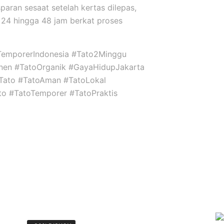
sparan sesaat setelah kertas dilepas,
24 hingga 48 jam berkat proses
TemporerIndonesia #Tato2Minggu
nen #TatoOrganik #GayaHidupJakarta
niTato #TatoAman #TatoLokal
ato #TatoTemporer #TatoPraktis