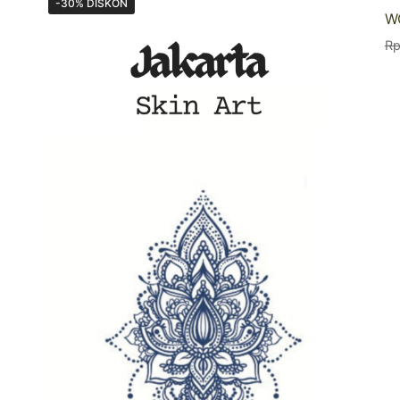
-30% DISKON
W
R