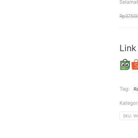
Selamat
Rp
37.50
Link
Tag:
R
Kategor
SKU:
W