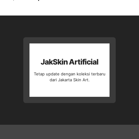
aslinya
saat
adalah:
ini
Rp32.500.
adalah:
Rp22.750.
JakSkin Artificial
Tetap update dengan koleksi terbaru
dari Jakarta Skin Art.