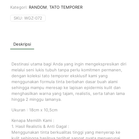
Kategori:
RANDOM
,
TATO TEMPORER
SKU:
WGZ-072
Deskripsi
Destinasi utama bagi Anda yang ingin mengekspresikan diri
melalui seni lukis tubuh tanpa perlu komitmen permanen,
dengan koleksi tato temporer eksklusif kami yang
menggunakan formula tinta berbahan dasar buah alami
sehingga mampu meresap ke lapisan epidermis kulit dan
menghasilkan warna yang tajam, realistis, serta tahan lama
hingga 2 minggu lamanya.
Ukuran : 18cm x 10,5cm
Kenapa Memilih Kami :
1. Hasil Realistis & Anti Gagal :
Menggunakan tinta berkualitas tinggi yang menyerap ke
kulit sehingga hasilnya terlihat sangat nyata menyerupai