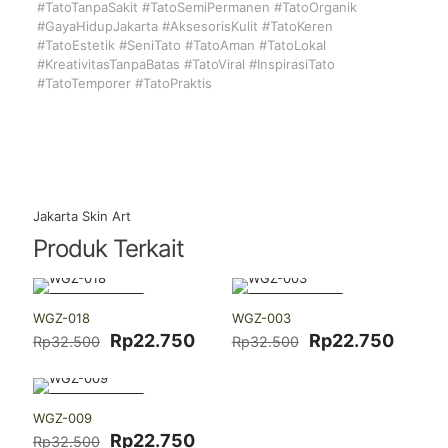
#TatoTanpaSakit #TatoSemiPermanen #TatoOrganik
#GayaHidupJakarta #AksesorisKulit #TatoKeren
#TatoEstetik #SeniTato #TatoAman #TatoLokal
#KreativitasTanpaBatas #TatoViral #InspirasiTato
#TatoTemporer #TatoPraktis
Jakarta Skin Art
Produk Terkait
-30% DISKON
-30% DISKON
WGZ-018
WGZ-003
Harga
Harga
Harga
Harga
Rp
22.750
Rp
22.750
Rp
32.500
Rp
32.500
aslinya
saat
aslinya
saat
adalah:
ini
adalah:
ini
Rp32.500.
adalah:
Rp32.500.
adalah
-30% DISKON
Rp22.750.
Rp22.
WGZ-009
Harga
Harga
Rp
22.750
Rp
32.500