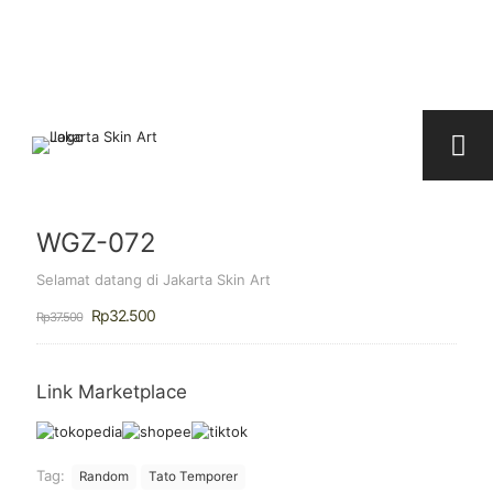
WGZ-072
Selamat datang di Jakarta Skin Art
Harga
Harga
Rp
32.500
Rp
37.500
aslinya
saat
adalah:
ini
Rp37.500.
adalah:
Rp32.500.
Link Marketplace
Tag:
Random
Tato Temporer