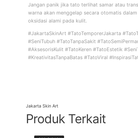
Jangan panik jika tato terlihat samar atau tran
warna akan menggelap secara otomatis dalam 
oksidasi alami pada kulit.
#JakartaSkinArt #TatoTemporerJakarta #Tato
#SeniTubuh #TatoTanpaSakit #TatoSemiPerma
#AksesorisKulit #TatoKeren #TatoEstetik #Se
#KreativitasTanpaBatas #TatoViral #InspirasiT
Jakarta Skin Art
Produk Terkait