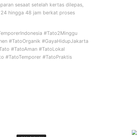
sparan sesaat setelah kertas dilepas,
24 hingga 48 jam berkat proses
TemporerIndonesia #Tato2Minggu
nen #TatoOrganik #GayaHidupJakarta
niTato #TatoAman #TatoLokal
ato #TatoTemporer #TatoPraktis