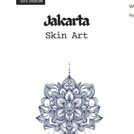
-30% DISKON
W
R