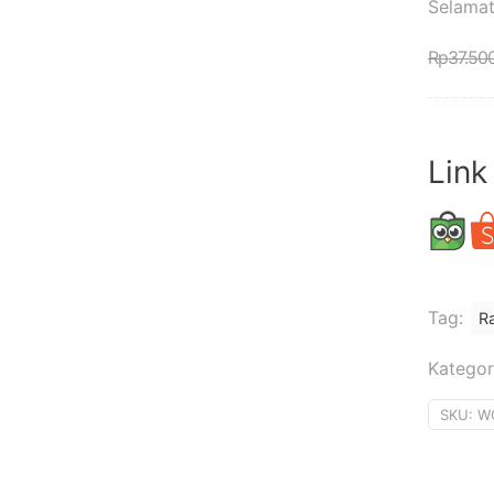
Selamat
Rp
37.50
Link
Tag:
R
Kategor
SKU:
W