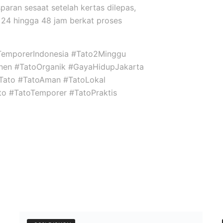
sparan sesaat setelah kertas dilepas,
24 hingga 48 jam berkat proses
TemporerIndonesia #Tato2Minggu
nen #TatoOrganik #GayaHidupJakarta
niTato #TatoAman #TatoLokal
ato #TatoTemporer #TatoPraktis