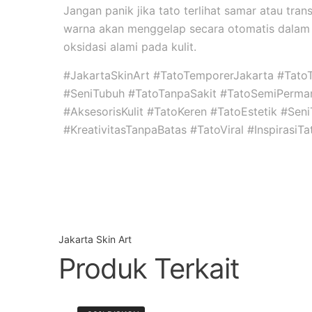
Jangan panik jika tato terlihat samar atau tran
warna akan menggelap secara otomatis dalam 
oksidasi alami pada kulit.
#JakartaSkinArt #TatoTemporerJakarta #Tato
#SeniTubuh #TatoTanpaSakit #TatoSemiPerma
#AksesorisKulit #TatoKeren #TatoEstetik #Se
#KreativitasTanpaBatas #TatoViral #InspirasiT
Jakarta Skin Art
Produk Terkait