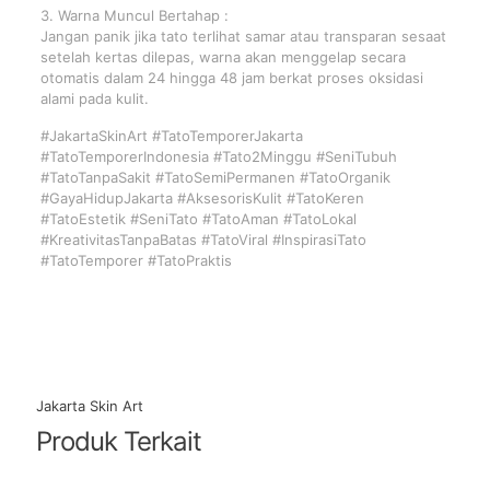
3. Warna Muncul Bertahap :
Jangan panik jika tato terlihat samar atau transparan sesaat
setelah kertas dilepas, warna akan menggelap secara
otomatis dalam 24 hingga 48 jam berkat proses oksidasi
alami pada kulit.
#JakartaSkinArt #TatoTemporerJakarta
#TatoTemporerIndonesia #Tato2Minggu #SeniTubuh
#TatoTanpaSakit #TatoSemiPermanen #TatoOrganik
#GayaHidupJakarta #AksesorisKulit #TatoKeren
#TatoEstetik #SeniTato #TatoAman #TatoLokal
#KreativitasTanpaBatas #TatoViral #InspirasiTato
#TatoTemporer #TatoPraktis
Jakarta Skin Art
Produk Terkait