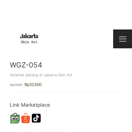
WGZ-054
Selamat datang di Jakarta Skin Art
Harga
Harga
Rp
32.500
Rp
37.500
aslinya
saat
adalah:
ini
Rp37.500.
adalah:
Rp32.500.
Link Marketplace