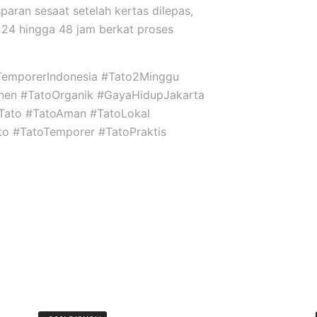
sparan sesaat setelah kertas dilepas,
24 hingga 48 jam berkat proses
TemporerIndonesia #Tato2Minggu
nen #TatoOrganik #GayaHidupJakarta
niTato #TatoAman #TatoLokal
ato #TatoTemporer #TatoPraktis