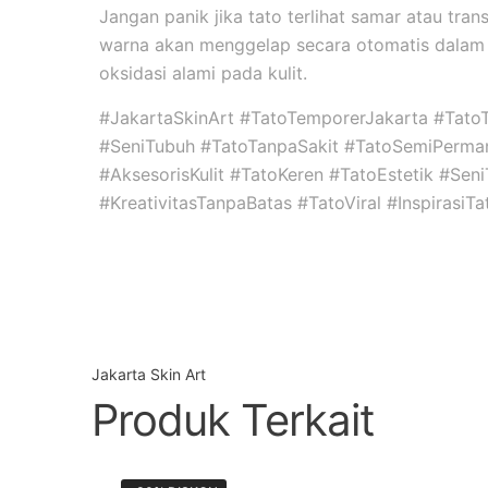
Jangan panik jika tato terlihat samar atau tran
warna akan menggelap secara otomatis dalam 
oksidasi alami pada kulit.
#JakartaSkinArt #TatoTemporerJakarta #Tato
#SeniTubuh #TatoTanpaSakit #TatoSemiPerma
#AksesorisKulit #TatoKeren #TatoEstetik #Se
#KreativitasTanpaBatas #TatoViral #InspirasiT
Jakarta Skin Art
Produk Terkait