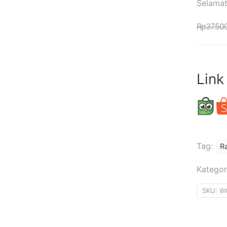
Selamat
Rp
37.50
Link
Tag:
R
Kategor
SKU:
W