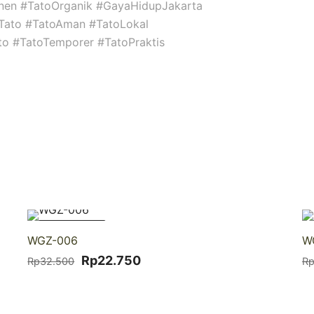
nen #TatoOrganik #GayaHidupJakarta
niTato #TatoAman #TatoLokal
ato #TatoTemporer #TatoPraktis
-30% DISKON
WGZ-006
W
Harga
Harga
Rp
22.750
Rp
32.500
R
aslinya
saat
adalah:
ini