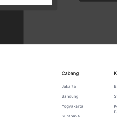
Cabang
K
Jakarta
B
Bandung
S
Yogyakarta
K
P
Surabaya