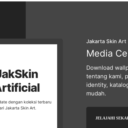
Rp32.500.
adalah:
Rp22.750.
Jakarta Skin Art
Media Ce
Download wallpa
JakSkin
tentang kami, 
rtificial
identity, katal
mudah.
ate dengan koleksi terbaru
ari Jakarta Skin Art.
JELAJAHI SEK