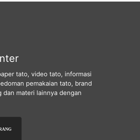
Rp32.500.
adalah:
Rp22.750.
nter
per tato, video tato, informasi
pedoman pemakaian tato, brand
og dan materi lainnya dengan
ARANG