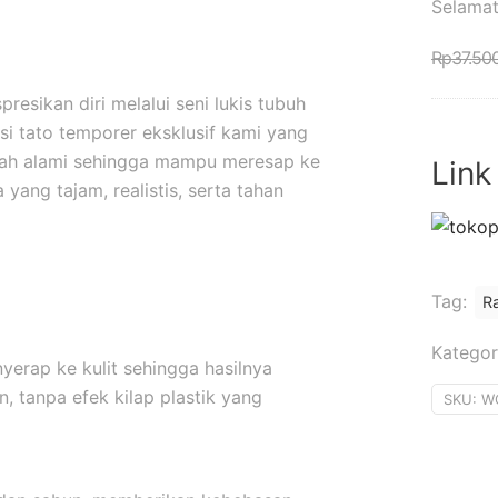
Selamat
Rp
37.50
esikan diri melalui seni lukis tubuh
i tato temporer eksklusif kami yang
uah alami sehingga mampu meresap ke
Link
yang tajam, realistis, serta tahan
Tag:
R
Kategor
yerap ke kulit sehingga hasilnya
, tanpa efek kilap plastik yang
SKU:
W