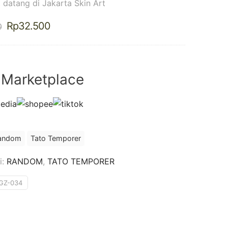
 datang di Jakarta Skin Art
Harga
Harga
Rp
32.500
0
aslinya
saat
adalah:
ini
Rp37.500.
adalah:
Rp32.500.
 Marketplace
andom
Tato Temporer
i:
RANDOM
,
TATO TEMPORER
GZ-034