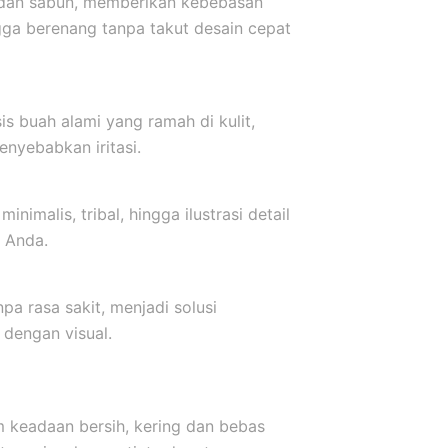
r dan sabun, memberikan kebebasan
ngga berenang tanpa takut desain cepat
s buah alami yang ramah di kulit,
nyebabkan iritasi.
inimalis, tribal, hingga ilustrasi detail
 Anda.
a rasa sakit, menjadi solusi
dengan visual.
m keadaan bersih, kering dan bebas