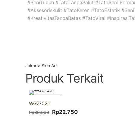
#SeniTubuh #TatoTanpaSakit #TatoSemiPerma
#AksesorisKulit #TatoKeren #TatoEstetik #Se
#KreativitasTanpaBatas #TatoViral #InspirasiT
Jakarta Skin Art
Produk Terkait
-30% DISKON
WGZ-021
Harga
Harga
Rp
22.750
Rp
32.500
aslinya
saat
adalah:
ini