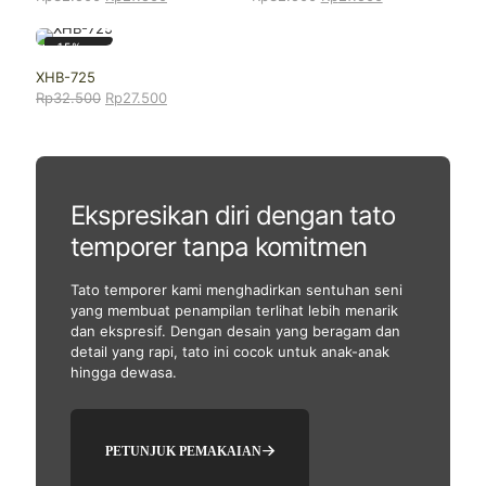
aslinya
saat
aslinya
saat
adalah:
ini
adalah:
ini
-15%
Rp32.500.
adalah:
Rp32.500.
adalah:
DISKON
XHB-725
Rp27.500.
Rp27.500.
Harga
Harga
Rp
32.500
Rp
27.500
aslinya
saat
adalah:
ini
Rp32.500.
adalah:
Rp27.500.
Ekspresikan diri dengan tato
temporer tanpa komitmen
Tato temporer kami menghadirkan sentuhan seni
yang membuat penampilan terlihat lebih menarik
dan ekspresif. Dengan desain yang beragam dan
detail yang rapi, tato ini cocok untuk anak-anak
hingga dewasa.
PETUNJUK PEMAKAIAN